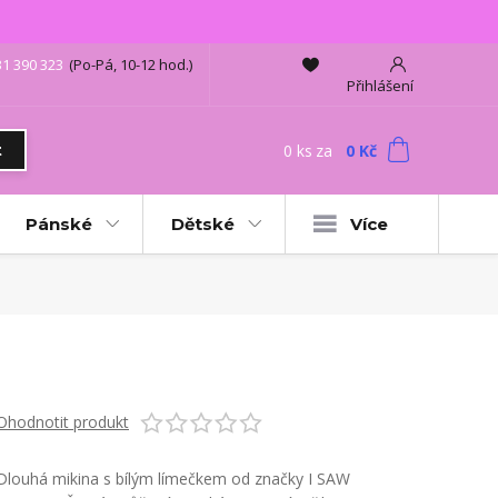
31 390 323
(Po-Pá, 10-12 hod.)
Přihlášení
0
ks
za
0 Kč
t
Pánské
Dětské
Více
Ohodnotit produkt
Dlouhá mikina s bílým límečkem od značky I SAW