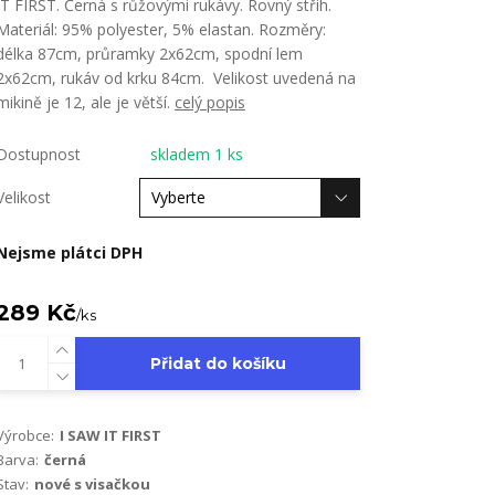
IT FIRST. Černá s růžovými rukávy. Rovný střih.
Materiál: 95% polyester, 5% elastan. Rozměry:
délka 87cm, průramky 2x62cm, spodní lem
2x62cm, rukáv od krku 84cm. Velikost uvedená na
mikině je 12, ale je větší.
celý popis
Dostupnost
skladem 1 ks
Velikost
Nejsme plátci DPH
289 Kč
/
ks
Přidat do košíku
Výrobce:
I SAW IT FIRST
Barva:
černá
Stav:
nové s visačkou