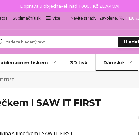
Doprava u objednávek nad 1000,-Kč ZDARMA!
atba
Sublimační tisk
Více
Nevíte si rady? Zavolejte.
+420 7
Hleda
sublimačním tiskem
3D tisk
Dámské
IT FIRST
ečkem I SAW IT FIRST