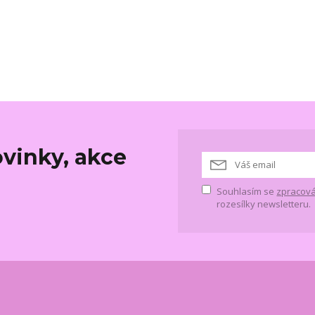
vinky, akce
Souhlasím se
zpracová
rozesílky newsletteru.