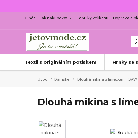
O nás
Jak nakupovat
Tabulky velikostí
Doprava a pl
Textil s originálním potiskem
Hrnky se 
Úvod
Dámské
Dlouhá mikina s límečkem I SAW 
Dlouhá mikina s lím