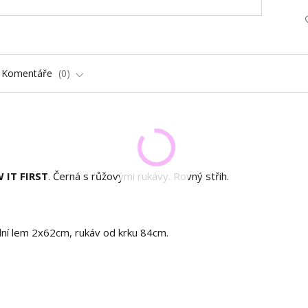
Komentáře
0
W IT FIRST
. Černá s růžovými rukávy. Rovný střih.
ní lem 2x62cm, rukáv od krku 84cm.