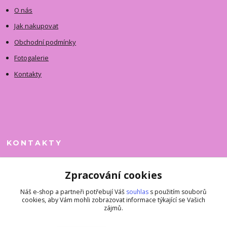
O nás
Jak nakupovat
Obchodní podmínky
Fotogalerie
Kontakty
KONTAKTY
Jitka Faimanová
Zpracování cookies
+420 731 390 323
(Po-Pá, 10-12 hod.)
Náš e-shop a partneři potřebují Váš
souhlas
s použitím souborů
cookies, aby Vám mohli zobrazovat informace týkající se Vašich
superkousky@jetovmode.cz
zájmů.