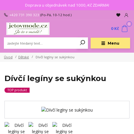
Doprava u objednávek nad 1000,-Kč ZDARMA!
+420 731 390 323
(Po-Pá, 10-12 hod.)
0
0 Kč
Menu
Úvod
Dětské
Dívčí legíny se sukýnkou
Dívčí legíny se sukýnkou
TOP produkt