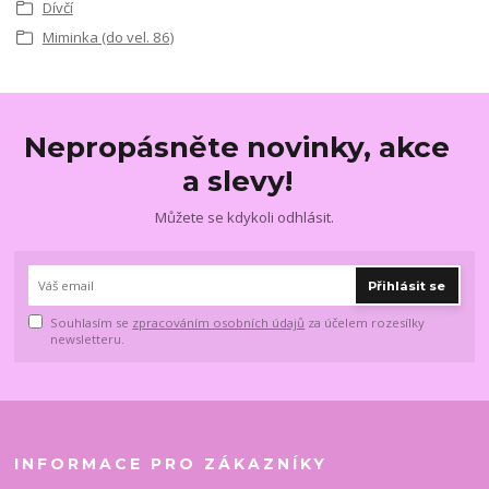
Dívčí
Miminka (do vel. 86)
Nepropásněte novinky, akce
a slevy!
Můžete se kdykoli odhlásit.
Přihlásit se
Souhlasím se
zpracováním osobních údajů
za účelem rozesílky
newsletteru.
INFORMACE PRO ZÁKAZNÍKY