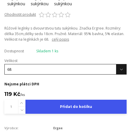
Ohodnotit produkt
Růžové legínky s dvouvrstvou tutu sukýnkou. Značka Ergree. Rozměry:
délka 35cm,délky sedu 18cm. Pružné. Materiál: 95% bavlna, 5% elastan.
Velikost na legínkách je 68.
celý popis
Dostupnost
Skladem 1 ks
Velikost
Nejsme plátci DPH
119 Kč
/
ks
Přidat do košíku
Výrobce:
Ergee