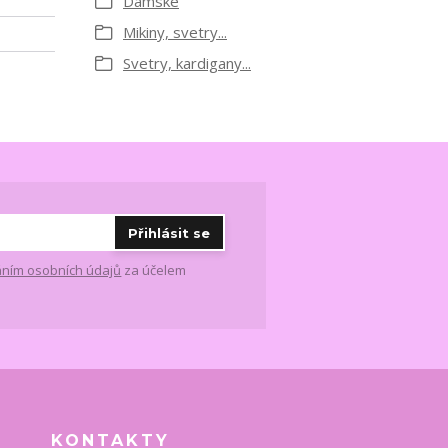
Dámské
Mikiny, svetry...
Svetry, kardigany...
Přihlásit se
ním osobních údajů
za účelem
KONTAKTY