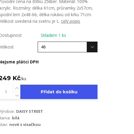
Původní cena na štítku 25liber. Materiál: 100%
acrylic. Rozměry: délka 61cm, průramky 2x57cm,
spodní lem 2x48-66, délka rukávu od krku 71cm.
Velikost uvedená na svetru je L.
celý popis
Dostupnost
Skladem 1 ks
Velikost
Nejsme plátci DPH
249 Kč
/
ks
Přidat do košíku
Výrobce:
DAISY STREET
Barva:
bílá
Stav:
nové s visačkou