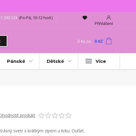
31 390 323
(Po-Pá, 10-12 hod.)
Přihlášení
0
ks
za
0 Kč
t
Pánské
Dětské
Více
Ohodnotit produkt
Krásný svetr s krátkým zipem u krku. Outlet.