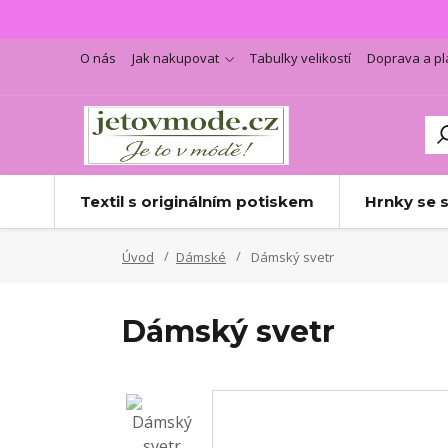
O nás
Jak nakupovat
Tabulky velikostí
Doprava a pl
Textil s originálním potiskem
Hrnky se 
Úvod
Dámské
Dámský svetr
Dámský svetr