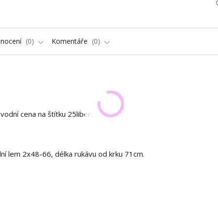
nocení
0
Komentáře
0
odní cena na štítku 25liber.
í lem 2x48-66, délka rukávu od krku 71cm.