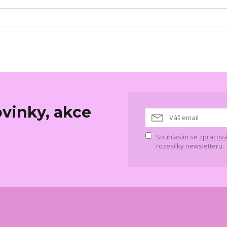
vinky, akce
Souhlasím se
zpracová
rozesílky newsletteru.