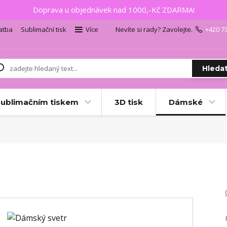
Doprava u objednávek nad 1000,-Kč ZDARMA!
atba
Sublimační tisk
Více
Nevíte si rady? Zavolejte.
+420 7
Hleda
sublimačním tiskem
3D tisk
Dámské