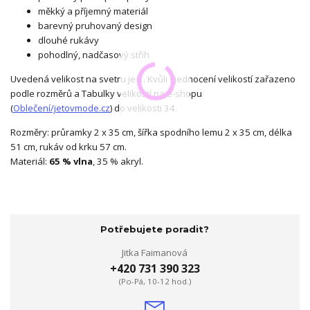
měkký a příjemný materiál
barevný pruhovaný design
dlouhé rukávy
pohodlný, nadčasový střih
Uvedená velikost na svetru je 2. Kvůli sjednocení velikostí zařazeno
podle rozměrů a Tabulky velikostí na e-shopu
(
Oblečení/jetovmode.cz
) do velikosti 34.
Rozměry: průramky 2 x 35 cm, šířka spodního lemu 2 x 35 cm, délka
51 cm, rukáv od krku 57 cm.
Materiál:
65 % vlna
, 35 % akryl.
Potřebujete poradit?
Jitka Faimanová
+420 731 390 323
(Po-Pá, 10-12 hod.)