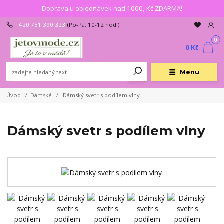
Doprava u objednávek nad 1000,-Kč ZDARMA!
+420 731 390 323
(Po-Pá, 10-12 hod.)
0
0 Kč
Menu
Úvod
Dámské
Dámský svetr s podílem vlny
Dámský svetr s podílem vlny