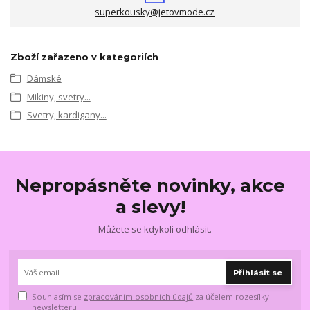
superkousky@jetovmode.cz
Zboží zařazeno v kategoriích
Dámské
Mikiny, svetry...
Svetry, kardigany...
Nepropásněte novinky, akce
a slevy!
Můžete se kdykoli odhlásit.
Přihlásit se
Souhlasím se
zpracováním osobních údajů
za účelem rozesílky
newsletteru.