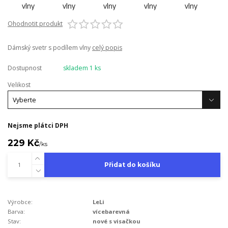
Ohodnotit produkt
Dámský svetr s podílem vlny
celý popis
Dostupnost
skladem 1 ks
Velikost
Nejsme plátci DPH
229 Kč
/
ks
Přidat do košíku
Výrobce:
LeLi
Barva:
vícebarevná
Stav:
nové s visačkou