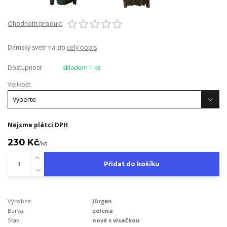
Ohodnotit produkt
Dámský svetr na zip
celý popis
Dostupnost
skladem 1 ks
Velikost
Nejsme plátci DPH
230 Kč
/
ks
Přidat do košíku
Výrobce:
Jürgen
Barva:
zelená
Stav:
nové s visačkou