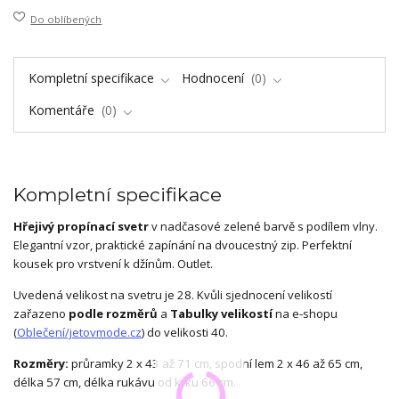
Do oblíbených
Kompletní specifikace
Hodnocení
0
Komentáře
0
Kompletní specifikace
Hřejivý propínací svetr
v nadčasové zelené barvě s podílem vlny.
Elegantní vzor, praktické zapínání na dvoucestný zip. Perfektní
kousek pro vrstvení k džínům. Outlet.
Uvedená velikost na svetru je 28. Kvůli sjednocení velikostí
zařazeno
podle rozměrů
a
Tabulky velikostí
na e-shopu
(
Oblečení/jetovmode.cz
) do velikosti 40.
Rozměry:
průramky 2 x 43 až 71 cm, spodní lem 2 x 46 až 65 cm,
délka 57 cm, délka rukávu od krku 66 cm.