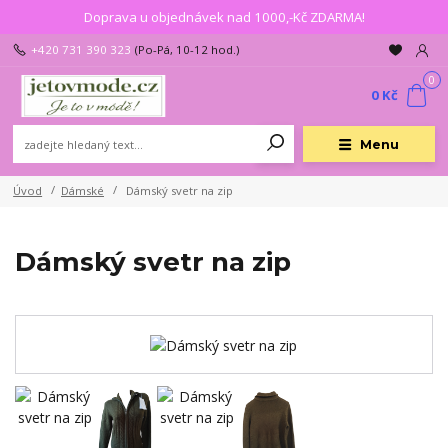
Doprava u objednávek nad 1000,-Kč ZDARMA!
+420 731 390 323
(Po-Pá, 10-12 hod.)
0
0 Kč
Menu
Úvod
Dámské
Dámský svetr na zip
Dámský svetr na zip