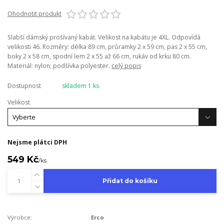
Ohodnotit produkt
Slabší dámský prošívaný kabát. Velikost na kabátu je 4XL. Odpovídá
velikosti 46. Rozměry: délka 89 cm, průramky 2 x 59 cm, pas 2 x 55 cm,
boky 2 x 58 cm, spodní lem 2 x 55 až 66 cm, rukáv od krku 80 cm.
Materiál: nylon; podšívka polyester.
celý popis
Dostupnost
skladem 1 ks
Velikost
Nejsme plátci DPH
549 Kč
/
ks
Přidat do košíku
Výrobce:
Erco