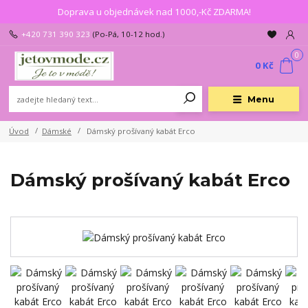
Doprava u objednávek nad 1000,-Kč ZDARMA!
+420 731 390 323
(Po-Pá, 10-12 hod.)
0
0 Kč
Menu
Úvod
Dámské
Dámský prošívaný kabát Erco
Dámský prošívaný kabát Erco