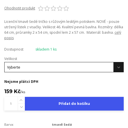
Ohodnotit produkt
Licenční tmavě šedé tričko s růžovým lesklým potiskem. NOVÉ - pouze
utržený lístek z visačky. Velikost 46. Kvalitní pevná bavlna. Rozměry: délka
64 cm, průramky 2 x 54 cm, spodní lem 2 x 57 cm. Materiál: bavlna.
celý
popis
Dostupnost
skladem 1 ks
Velikost
Nejsme plátci DPH
159 Kč
/
ks
Přidat do košíku
Barva:
tmavě šedá