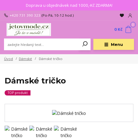
Doprava u objednávek nad 1000,-Kč ZDARMA!
+420 731 390 323
(Po-Pá, 10-12 hod.)
0
0 Kč
Menu
Úvod
Dámské
Dámské tričko
Dámské tričko
TOP produkt