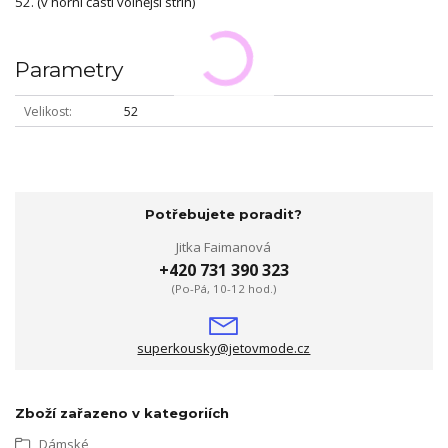
52. (v horní části volnější střih)
Parametry
Velikost
52
Potřebujete poradit?
Jitka Faimanová
+420 731 390 323
(Po-Pá, 10-12 hod.)
superkousky@jetovmode.cz
Zboží zařazeno v kategoriích
Dámské