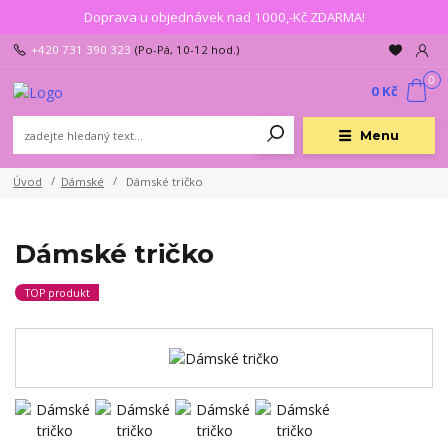
Doprava u objednávek nad 1000,-Kč ZDARMA!
+420 731 390 323
(Po-Pá, 10-12 hod.)
0
0 Kč
Menu
Úvod
Dámské
Dámské tričko
Dámské tričko
TOP produkt