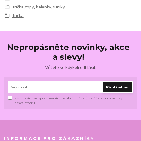
Trička, topy, halenky, tuniky...
Trička
Nepropásněte novinky, akce
a slevy!
Můžete se kdykoli odhlásit.
Přihlásit se
Souhlasím se
zpracováním osobních údajů
za účelem rozesílky
newsletteru.
INFORMACE PRO ZÁKAZNÍKY