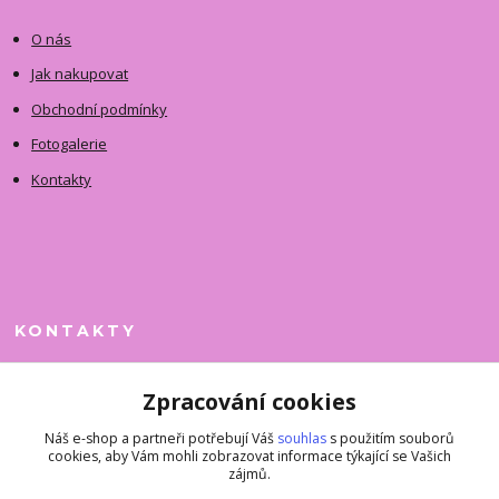
O nás
Jak nakupovat
Obchodní podmínky
Fotogalerie
Kontakty
KONTAKTY
Jitka Faimanová
Zpracování cookies
+420 731 390 323
(Po-Pá, 10-12 hod.)
Náš e-shop a partneři potřebují Váš
souhlas
s použitím souborů
cookies, aby Vám mohli zobrazovat informace týkající se Vašich
superkousky@jetovmode.cz
zájmů.