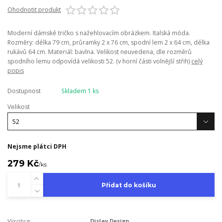
Ohodnotit produkt
Moderní dámské tričko s nažehlovacím obrázkem. Italská móda.
Rozměry: délka 79 cm, průramky 2 x 76 cm, spodní lem 2 x 64 cm, délka
rukávů 64 cm. Materiál: bavlna. Velikost neuvedena, dle rozměrů
spodního lemu odpovídá velikosti 52. (v horní části volnější střih)
celý
popis
Dostupnost
Skladem 1 ks
Velikost
Nejsme plátci DPH
279 Kč
/
ks
Přidat do košíku
Výrobce:
Dislay Design