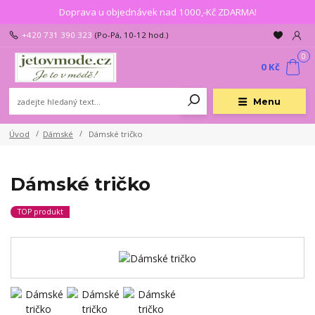
Doprava u objednávek nad 1000,-Kč ZDARMA!
+420 731 390 323
(Po-Pá, 10-12 hod.)
0
0 Kč
Menu
Úvod
Dámské
Dámské tričko
Dámské tričko
TOP produkt