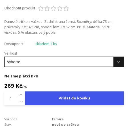
Ohodnotit produkt
Dámské tričko s vážkou. Zadní strana černá. Rozměry: délka 73 cm,
průramky 2 x 54,5 cm, spodní lem 2 x 52 cm. Pruží. Materiál: 95 %
viskóza, 5 % elastan.
celý popis
Dostupnost
skladem 1 ks
Velikost
Nejsme plátci DPH
269 Kč
/
ks
Přidat do košíku
Výrobce:
Esmira
Stav:
nové s visačkou