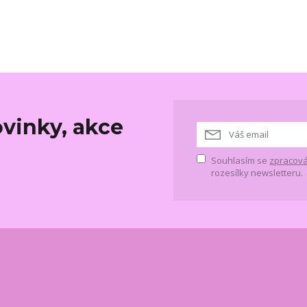
vinky, akce
Souhlasím se
zpracová
rozesílky newsletteru.