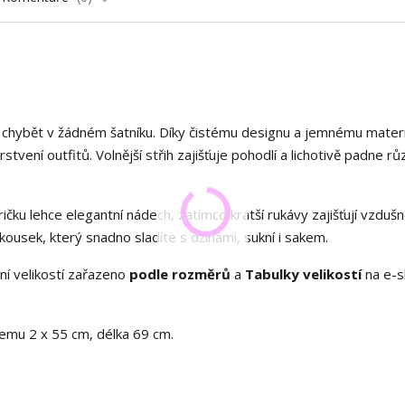
 chybět v žádném šatníku. Díky čistému designu a jemnému materi
rstvení outfitů. Volnější střih zajišťuje pohodlí a lichotivě padne r
ričku lehce elegantní nádech, zatímco kratší rukávy zajišťují vzduš
kousek, který snadno sladíte s džínami, sukní i sakem.
ení velikostí zařazeno
podle rozměrů
a
Tabulky velikostí
na e-
emu 2 x 55 cm, délka 69 cm.