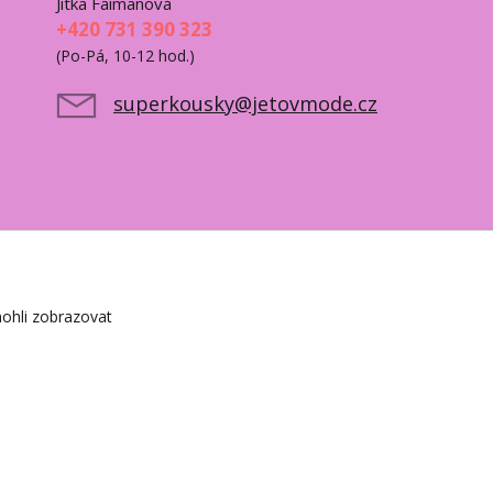
Jitka Faimanová
+420 731 390 323
(Po-Pá, 10-12 hod.)
superkousky@jetovmode.cz
ohli zobrazovat