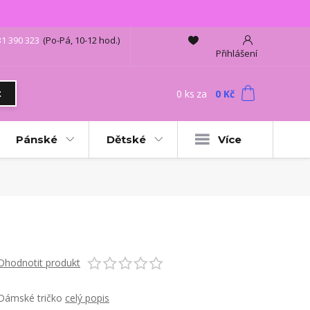
31 390 323
(Po-Pá, 10-12 hod.)
Přihlášení
0
ks
za
0 Kč
t
Pánské
Dětské
Více
Ohodnotit produkt
Dámské tričko
celý popis