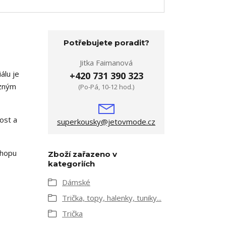
Potřebujete poradit?
Jitka Faimanová
álu je
+420 731 390 323
ůzným
(Po-Pá, 10-12 hod.)
nost a
superkousky@jetovmode.cz
shopu
Zboží zařazeno v
kategoriích
Dámské
Trička, topy, halenky, tuniky...
Trička