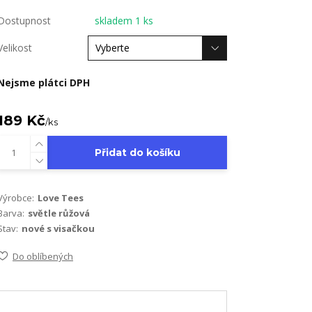
Dostupnost
skladem 1 ks
Velikost
Nejsme plátci DPH
189 Kč
/
ks
Přidat do košíku
Výrobce:
Love Tees
Barva:
světle růžová
Stav:
nové s visačkou
Do oblíbených