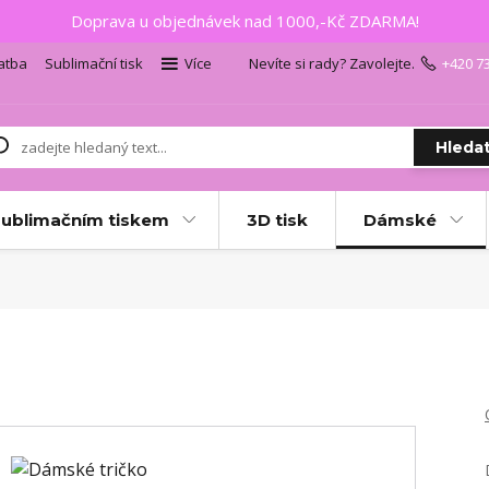
Doprava u objednávek nad 1000,-Kč ZDARMA!
atba
Sublimační tisk
Více
Nevíte si rady? Zavolejte.
+420 7
Hleda
sublimačním tiskem
3D tisk
Dámské