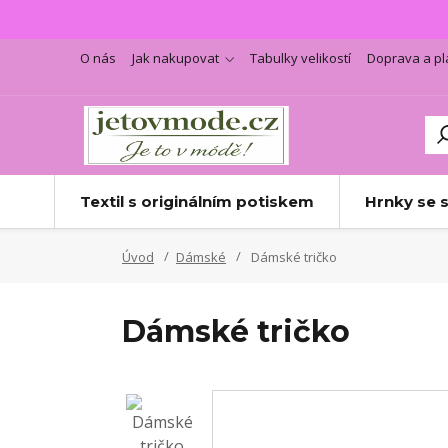
O nás
Jak nakupovat
Tabulky velikostí
Doprava a pl
Textil s originálním potiskem
Hrnky se 
Úvod
Dámské
Dámské tričko
Dámské tričko