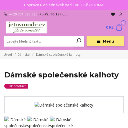
Doprava u objednávek nad 1000,-Kč ZDARMA!
+420 731 390 323
(Po-Pá, 10-12 hod.)
0
0 Kč
Menu
Úvod
Dámské
Dámské společenské kalhoty
Dámské společenské kalhoty
TOP produkt