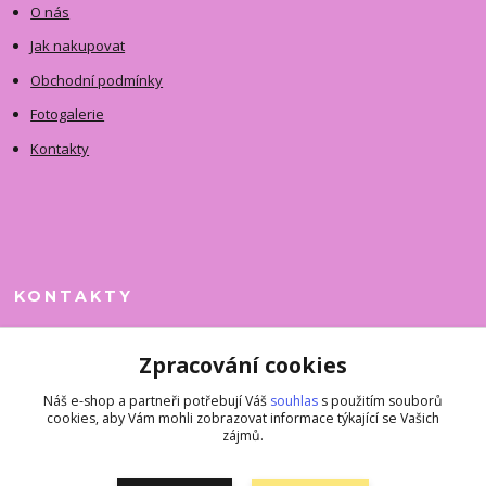
O nás
Jak nakupovat
Obchodní podmínky
Fotogalerie
Kontakty
KONTAKTY
Jitka Faimanová
Zpracování cookies
+420 731 390 323
(Po-Pá, 10-12 hod.)
Náš e-shop a partneři potřebují Váš
souhlas
s použitím souborů
cookies, aby Vám mohli zobrazovat informace týkající se Vašich
superkousky@jetovmode.cz
zájmů.