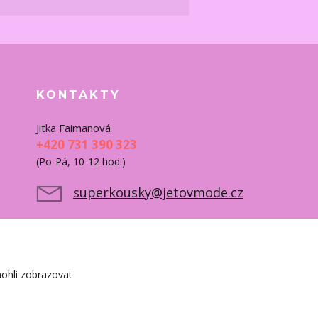
KONTAKTY
Jitka Faimanová
+420 731 390 323
(Po-Pá, 10-12 hod.)
superkousky@jetovmode.cz
ohli zobrazovat