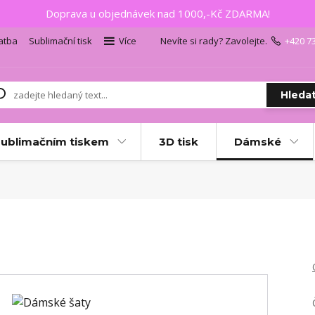
Doprava u objednávek nad 1000,-Kč ZDARMA!
atba
Sublimační tisk
Více
Nevíte si rady? Zavolejte.
+420 7
Hleda
sublimačním tiskem
3D tisk
Dámské