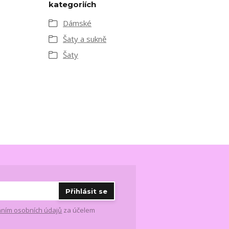
kategoriích
Dámské
Šaty a sukně
Šaty
Přihlásit se
ním osobních údajů
za účelem