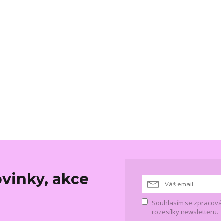
vinky, akce
Souhlasím se
zpracová
rozesílky newsletteru.