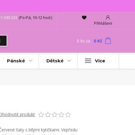
31 390 323
(Po-Pá, 10-12 hod.)
Přihlášení
0
ks
za
0 Kč
t
Pánské
Dětské
Více
Ohodnotit produkt
Červené šaty s bílými kytičkami. Vepředu