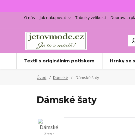
O nás
Jak nakupovat
Tabulky velikostí
Doprava a pl
Textil s originálním potiskem
Hrnky se 
Úvod
Dámské
Dámské šaty
Dámské šaty