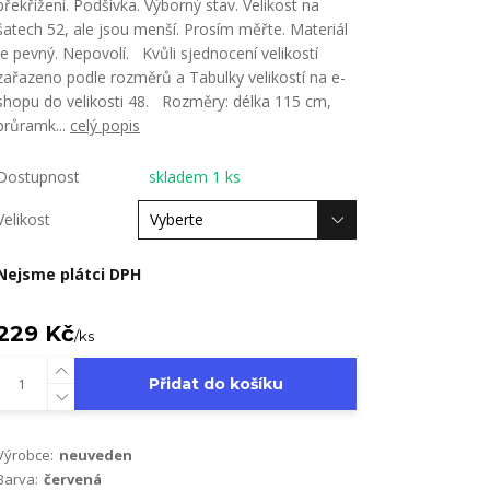
překřížení. Podšívka. Výborný stav. Velikost na
šatech 52, ale jsou menší. Prosím měřte. Materiál
je pevný. Nepovolí. Kvůli sjednocení velikostí
zařazeno podle rozměrů a Tabulky velikostí na e-
shopu do velikosti 48. Rozměry: délka 115 cm,
průramk...
celý popis
Dostupnost
skladem 1 ks
Velikost
Nejsme plátci DPH
229 Kč
/
ks
Přidat do košíku
Výrobce:
neuveden
Barva:
červená