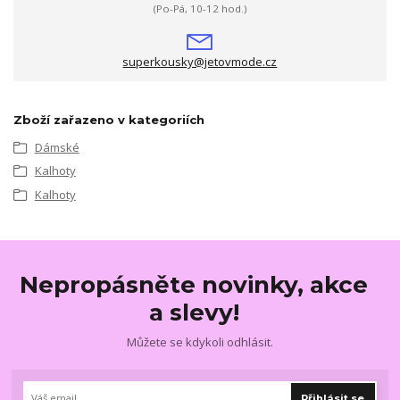
(Po-Pá, 10-12 hod.)
superkousky@jetovmode.cz
Zboží zařazeno v kategoriích
Dámské
Kalhoty
Kalhoty
Nepropásněte novinky, akce
a slevy!
Můžete se kdykoli odhlásit.
Přihlásit se