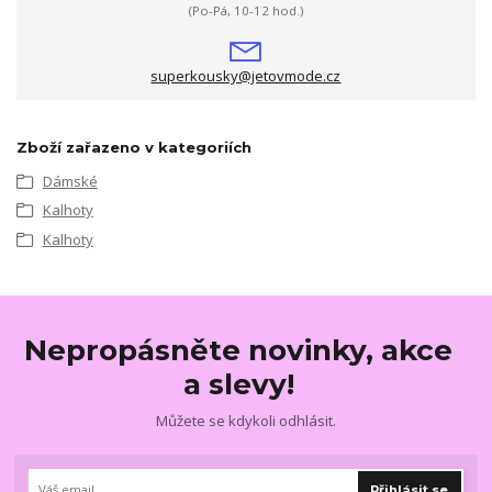
(Po-Pá, 10-12 hod.)
superkousky@jetovmode.cz
Zboží zařazeno v kategoriích
Dámské
Kalhoty
Kalhoty
Nepropásněte novinky, akce
a slevy!
Můžete se kdykoli odhlásit.
Přihlásit se