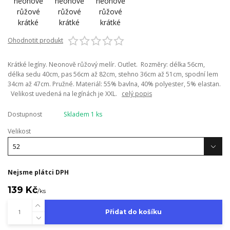
Ohodnotit produkt
Krátké legíny. Neonově růžový melír. Outlet. Rozměry: délka 56cm,
délka sedu 40cm, pas 56cm až 82cm, stehno 36cm až 51cm, spodní lem
34cm až 47cm. Pružné. Materiál: 55% bavlna, 40% polyester, 5% elastan.
Velikost uvedená na legínách je XXL.
celý popis
Dostupnost
Skladem 1 ks
Velikost
Nejsme plátci DPH
139 Kč
/
ks
Přidat do košíku