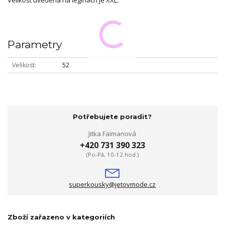
Velikost uvedená na legínách je XXL.
Parametry
Velikost
52
Potřebujete poradit?
Jitka Faimanová
+420 731 390 323
(Po-Pá, 10-12 hod.)
superkousky@jetovmode.cz
Zboží zařazeno v kategoriích