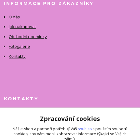
INFORMACE PRO ZÁKAZNÍKY
O nás
Jak nakupovat
Obchodní podmínky
Fotogalerie
Kontakty
KONTAKTY
Jitka Faimanová
Zpracování cookies
+420 731 390 323
(Po-Pá, 10-12 hod.)
Náš e-shop a partneři potřebují Váš
souhlas
s použitím souborů
cookies, aby Vám mohli zobrazovat informace týkající se Vašich
superkousky@jetovmode.cz
zájmů.