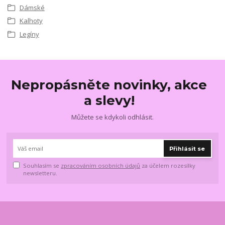
Dámské
Kalhoty
Legíny
Nepropásněte novinky, akce
a slevy!
Můžete se kdykoli odhlásit.
Přihlásit se
Souhlasím se
zpracováním osobních údajů
za účelem rozesílky
newsletteru.