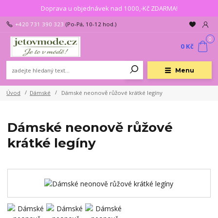
Doprava u objednávek nad 1000,-Kč ZDARMA!
+420 731 390 323
(Po-Pá, 10-12 hod.)
0
0 Kč
Menu
Úvod
Dámské
Dámské neonově růžové krátké legíny
Dámské neonově růžové
krátké legíny