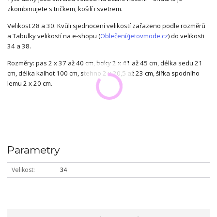
zkombinujete s tričkem, košilí i svetrem.
Velikost 28 a 30. Kvůli sjednocení velikostí zařazeno podle rozměrů
a Tabulky velikostí na e-shopu (
Oblečení/jetovmode.cz
) do velikosti
34 a 38.
Rozměry: pas 2 x 37 až 40 cm, boky 2 x 41 až 45 cm, délka sedu 21
cm, délka kalhot 100 cm, stehno 2 x 20,5 až 23 cm, šířka spodního
lemu 2 x 20 cm.
Parametry
Velikost
34