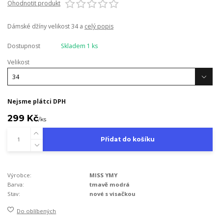
Ohodnotit produkt
Dámské džíny velikost 34 a
celý popis
Dostupnost
Skladem 1 ks
Velikost
Nejsme plátci DPH
299 Kč
/
ks
Přidat do košíku
Výrobce:
MISS YMY
Barva:
tmavě modrá
Stav:
nové s visačkou
Do oblíbených