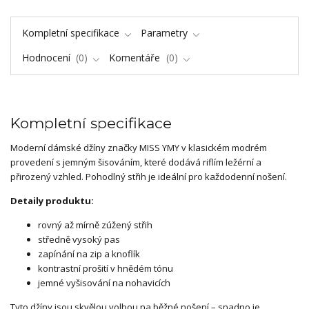
Kompletní specifikace
Parametry
Hodnocení
0
Komentáře
0
Kompletní specifikace
Moderní dámské džíny značky MISS YMY v klasickém modrém
provedení s jemným šisováním, které dodává riflím ležérní a
přirozený vzhled. Pohodlný střih je ideální pro každodenní nošení.
Detaily produktu:
rovný až mírně zúžený střih
středně vysoký pas
zapínání na zip a knoflík
kontrastní prošití v hnědém tónu
jemné vyšisování na nohavicích
Tyto džíny jsou skvělou volbou na běžné nošení – snadno je