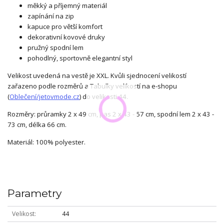
měkký a příjemný materiál
zapínání na zip
kapuce pro větší komfort
dekorativní kovové druky
pružný spodní lem
pohodlný, sportovně elegantní styl
Velikost uvedená na vestě je XXL. Kvůli sjednocení velikostí
zařazeno podle rozměrů a Tabulky velikostí na e-shopu
(
Oblečení/jetovmode.cz
) do velikosti 44.
Rozměry: průramky 2 x 49 cm, pas 2 x 43 - 57 cm, spodní lem 2 x 43 -
73 cm, délka 66 cm.
Materiál: 100% polyester.
Parametry
Velikost
44