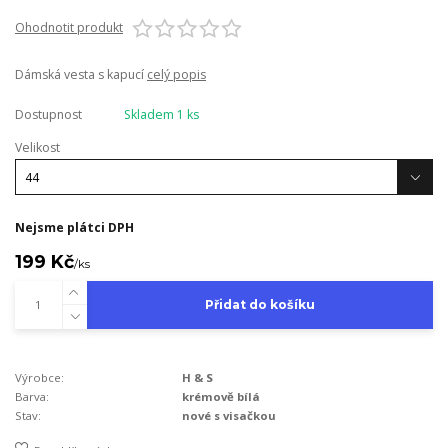
Ohodnotit produkt
Dámská vesta s kapucí
celý popis
Dostupnost
Skladem 1 ks
Velikost
Nejsme plátci DPH
199 Kč
/
ks
Přidat do košíku
Výrobce:
H & S
Barva:
krémově bílá
Stav:
nové s visačkou