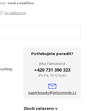
Stav:
nové s visačkou
Do oblíbených
Potřebujete poradit?
Jitka Faimanová
 tvořeny
+420 731 390 323
(Po-Pá, 10-12 hod.)
superkousky@jetovmode.cz
Zboží zařazeno v