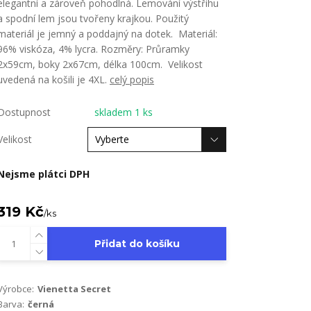
elegantní a zároveň pohodlná. Lemování výstřihu
a spodní lem jsou tvořeny krajkou. Použitý
materiál je jemný a poddajný na dotek. Materiál:
96% viskóza, 4% lycra. Rozměry: Průramky
2x59cm, boky 2x67cm, délka 100cm. Velikost
uvedená na košili je 4XL.
celý popis
Dostupnost
skladem 1 ks
Velikost
Nejsme plátci DPH
319 Kč
/
ks
Přidat do košíku
Výrobce:
Vienetta Secret
Barva:
černá