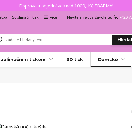
Doprava u objednávek nad 1000,-Kč ZDARMA!
atba
Sublimační tisk
Více
Nevíte si rady? Zavolejte.
+420 7
Hleda
sublimačním tiskem
3D tisk
Dámské