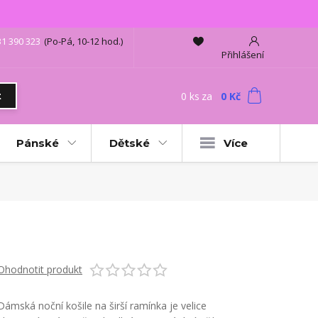
31 390 323
(Po-Pá, 10-12 hod.)
Přihlášení
0
ks
za
0 Kč
t
Pánské
Dětské
Více
Ohodnotit produkt
Dámská noční košile na širší ramínka je velice