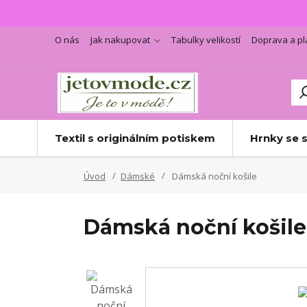
O nás
Jak nakupovat
Tabulky velikostí
Doprava a pl
Textil s originálním potiskem
Hrnky se 
Úvod
Dámské
Dámská noční košile
Dámská noční košile