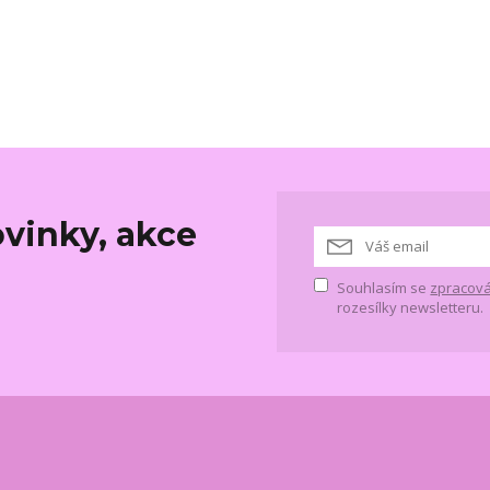
vinky, akce
Souhlasím se
zpracová
rozesílky newsletteru.