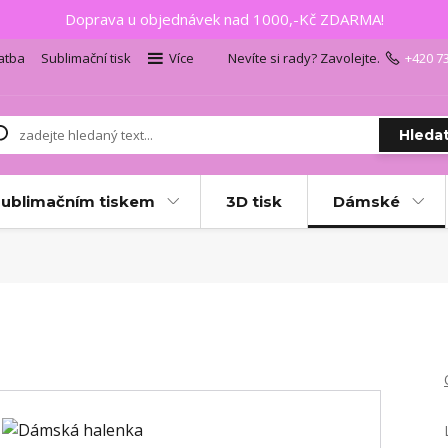
Doprava u objednávek nad 1000,-Kč ZDARMA!
atba
Sublimační tisk
Více
Nevíte si rady? Zavolejte.
+420 7
Hleda
sublimačním tiskem
3D tisk
Dámské