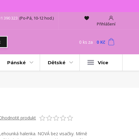
31 390 323
(Po-Pá, 10-12 hod.)
Přihlášení
0
ks
za
0 Kč
t
Pánské
Dětské
Více
Ohodnotit produkt
Lehounká halenka. NOVÁ bez visačky. Mírně