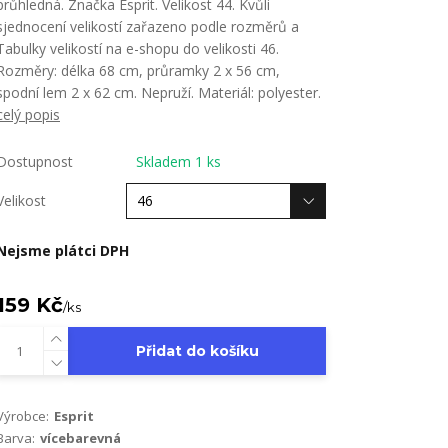
průhledná. Značka Esprit. Velikost 44. Kvůli
sjednocení velikostí zařazeno podle rozměrů a
Tabulky velikostí na e-shopu do velikosti 46.
Rozměry: délka 68 cm, průramky 2 x 56 cm,
spodní lem 2 x 62 cm. Nepruží. Materiál: polyester.
celý popis
Dostupnost
Skladem 1 ks
Velikost
Nejsme plátci DPH
159 Kč
/
ks
Přidat do košíku
Výrobce:
Esprit
Barva:
vícebarevná