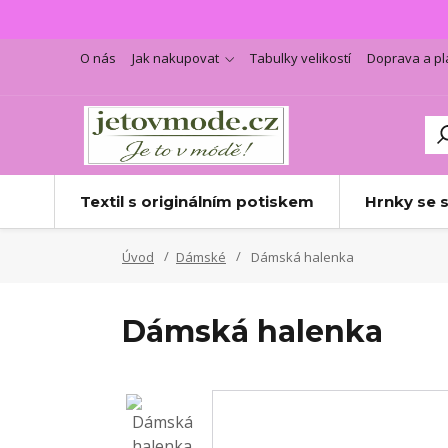
O nás
Jak nakupovat
Tabulky velikostí
Doprava a pl
Textil s originálním potiskem
Hrnky se 
Úvod
Dámské
Dámská halenka
Dámská halenka