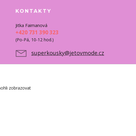
KONTAKTY
Jitka Faimanová
+420 731 390 323
(Po-Pá, 10-12 hod.)
superkousky@jetovmode.cz
ohli zobrazovat