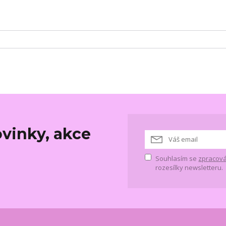
vinky, akce
Souhlasím se
zpracová
rozesílky newsletteru.