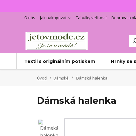
O nás
Jak nakupovat
Tabulky velikostí
Doprava a pl
Textil s originálním potiskem
Hrnky se 
Úvod
Dámské
Dámská halenka
Dámská halenka