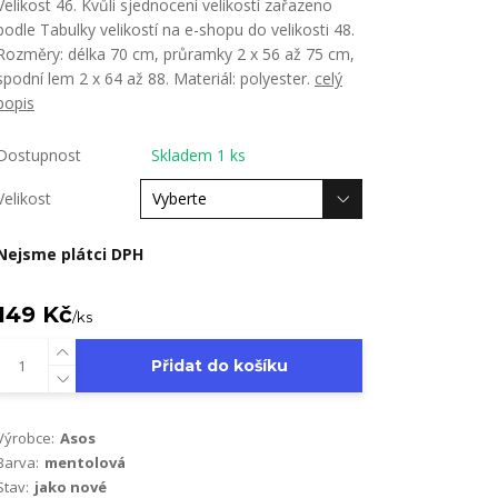
Velikost 46. Kvůli sjednocení velikostí zařazeno
podle Tabulky velikostí na e-shopu do velikosti 48.
Rozměry: délka 70 cm, průramky 2 x 56 až 75 cm,
spodní lem 2 x 64 až 88. Materiál: polyester.
celý
popis
Dostupnost
Skladem 1 ks
Velikost
Nejsme plátci DPH
149 Kč
/
ks
Přidat do košíku
Výrobce:
Asos
Barva:
mentolová
Stav:
jako nové