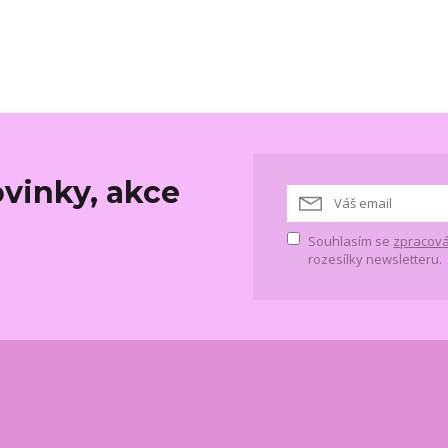
vinky, akce
Souhlasím se
zpracová
rozesílky newsletteru.