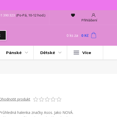
31 390 323
(Po-Pá, 10-12 hod.)
Přihlášení
0
ks
za
0 Kč
t
Pánské
Dětské
Více
Ohodnotit produkt
Průhledná halenka značky Asos. Jako NOVÁ.