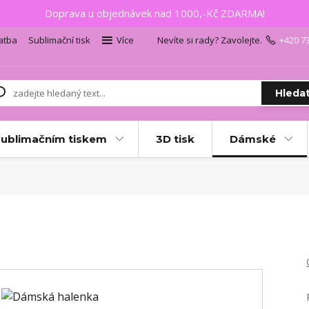
Doprava u objednávek nad 1000,-Kč ZDARMA!
atba
Sublimační tisk
Více
Nevíte si rady? Zavolejte.
+420 7
Hleda
sublimačním tiskem
3D tisk
Dámské