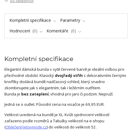
Do oblíbených
Kompletní specifikace
Parametry
Hodnocení
0
Komentáře
0
Kompletní specifikace
Elegantní dámská bunda v sytě červené barvě je ideální volbou pro
přechodné období. Klasický
dvojřadý střih
s dekorativními černými
knoflíky dodává bundě nadčasový vzhled, který snadno
zkombinujete jak s elegantním, tak i ležérním outfitem.
Bunda je
bez zateplení
, vhodná pro jaro či podzim. Nepruží.
Jedná se o outlet. Původní cena na visačce je 69,95 EUR.
Velikost uvedená na bundě je XL. Kvůli sjednocení velikostí
zařazeno podle rozměrů a Tabulky velikostí na e-shopu
(
Oblečení/jetovmode.cz
) do velikosti do velikosti 52.