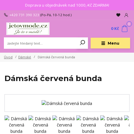
Doprava u objednávek nad 1000,-Kč ZDARMA!
+420 731 390 323
(Po-Pá, 10-12 hod.)
0
0 Kč
Menu
Úvod
Dámské
Dámská červená bunda
Dámská červená bunda