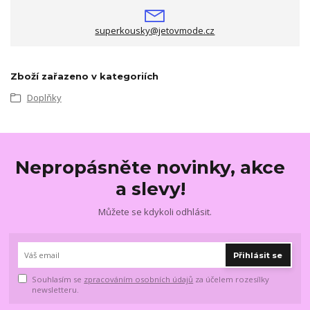
superkousky@jetovmode.cz
Zboží zařazeno v kategoriích
Doplňky
Nepropásněte novinky, akce
a slevy!
Můžete se kdykoli odhlásit.
Přihlásit se
Souhlasím se
zpracováním osobních údajů
za účelem rozesílky
newsletteru.