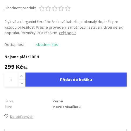
Ohodnotit produkt
Stylová a elegantní černá koženková kabelka, dokonalý doplněk pro
každou příležitost. Krásné provedení s možností nastavení dvou délek
popruhu. Rozměry: 20×15×8 cm.
celý popis
Dostupnost
skladem 4 ks
Nejsme plátci DPH
299 Kč
/
ks
Přidat do košíku
Barva:
černá
Stav:
nové s visačkou
Do oblíbených