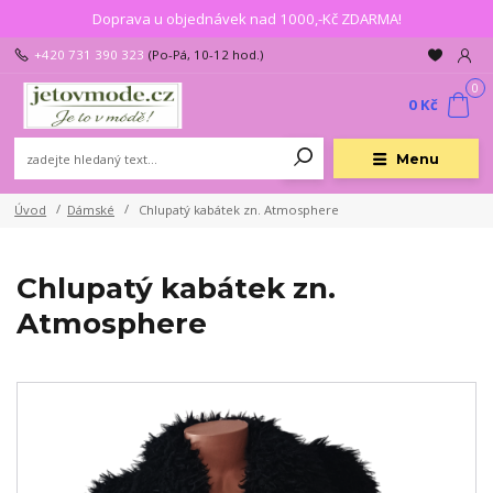
Doprava u objednávek nad 1000,-Kč ZDARMA!
+420 731 390 323
(Po-Pá, 10-12 hod.)
0
0 Kč
Menu
Úvod
Dámské
Chlupatý kabátek zn. Atmosphere
Chlupatý kabátek zn.
Atmosphere