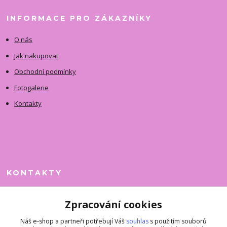
INFORMACE PRO ZÁKAZNÍKY
O nás
Jak nakupovat
Obchodní podmínky
Fotogalerie
Kontakty
KONTAKTY
Jitka Faimanová
Zpracování cookies
+420 731 390 323
(Po-Pá, 10-12 hod.)
Náš e-shop a partneři potřebují Váš
souhlas
s použitím souborů