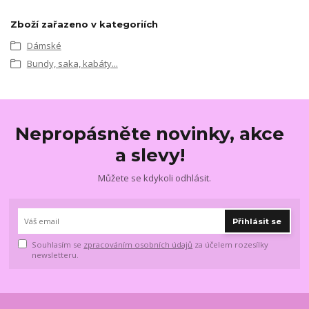
Zboží zařazeno v kategoriích
Dámské
Bundy, saka, kabáty...
Nepropásněte novinky, akce
a slevy!
Můžete se kdykoli odhlásit.
Přihlásit se
Souhlasím se
zpracováním osobních údajů
za účelem rozesílky
newsletteru.