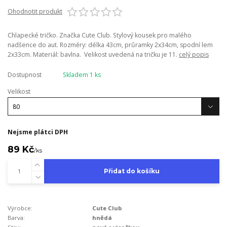
Ohodnotit produkt
Chlapecké tričko. Značka Cute Club. Stylový kousek pro malého
nadšence do aut. Rozměry: délka 43cm, průramky 2x34cm, spodní lem
2x33cm. Materiál: bavlna. Velikost uvedená na tričku je 11.
celý popis
Dostupnost
Skladem 1 ks
Velikost
Nejsme plátci DPH
89 Kč
/
ks
Přidat do košíku
Výrobce:
Cute Club
Barva:
hnědá