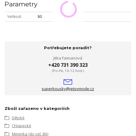
Parametry
Velikost
80
Potřebujete poradit?
Jitka Faimanová
+420 731 390 323
(Po-Pá, 10-12 hod.)
superkousky@jetovmode.cz
Zboží zařazeno v kategoriích
Dětské
Chlapecké
Miminka (do vel. 86)