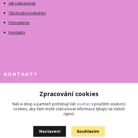
Jak nakupovat
Obchodní podmínky
Fotogalerie
Kontakty
KONTAKTY
Jitka Faimanová
Zpracování cookies
+420 731 390 323
(Po-Pá, 10-12 hod.)
Náš e-shop a partneři potřebují Váš
souhlas
s použitím souborů
cookies, aby Vám mohli zobrazovat informace týkající se Vašich
superkousky@jetovmode.cz
zájmů.
Nastavení
Souhlasím