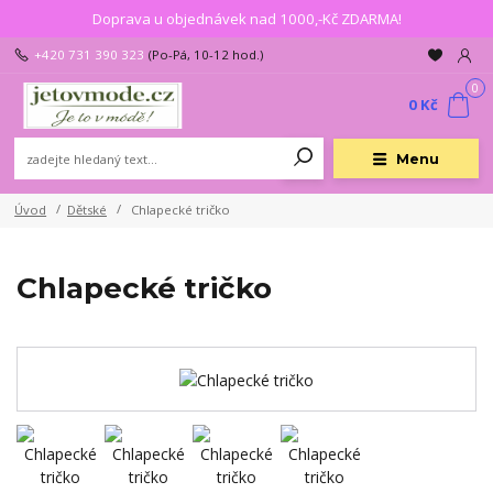
Doprava u objednávek nad 1000,-Kč ZDARMA!
+420 731 390 323
(Po-Pá, 10-12 hod.)
0
0 Kč
Menu
Úvod
Dětské
Chlapecké tričko
Chlapecké tričko