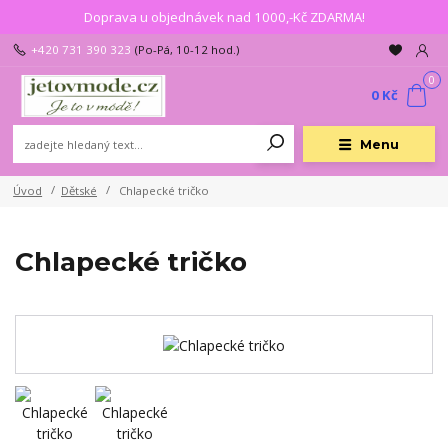
Doprava u objednávek nad 1000,-Kč ZDARMA!
+420 731 390 323
(Po-Pá, 10-12 hod.)
0
0 Kč
Menu
Úvod
Dětské
Chlapecké tričko
Chlapecké tričko