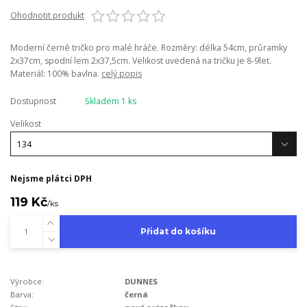
Ohodnotit produkt
Moderní černé tričko pro malé hráče. Rozměry: délka 54cm, průramky
2x37cm, spodní lem 2x37,5cm. Velikost uvedená na tričku je 8-9let.
Materiál: 100% bavlna.
celý popis
Dostupnost
Skladem 1 ks
Velikost
Nejsme plátci DPH
119 Kč
/
ks
Přidat do košíku
Výrobce:
DUNNES
Barva:
černá