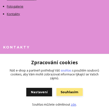
Fotogalerie
Kontakty
KONTAKTY
Jitka Faimanová
Zpracování cookies
+420 731 390 323
(Po-Pá, 10-12 hod.)
Náš e-shop a partneři potřebují Váš
souhlas
s použitím souborů
cookies, aby Vám mohli zobrazovat informace týkající se Vašich
superkousky@jetovmode.cz
zájmů.
Nastavení
Souhlasím
Souhlas můžete odmítnout
zde
.
Vytvořeno na
Eshop-rychle.cz