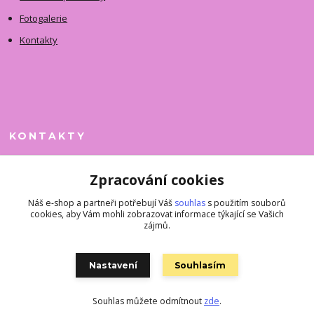
Fotogalerie
Kontakty
KONTAKTY
Jitka Faimanová
Zpracování cookies
+420 731 390 323
(Po-Pá, 10-12 hod.)
Náš e-shop a partneři potřebují Váš
souhlas
s použitím souborů
cookies, aby Vám mohli zobrazovat informace týkající se Vašich
superkousky@jetovmode.cz
zájmů.
Nastavení
Souhlasím
Souhlas můžete odmítnout
zde
.
Vytvořeno na
Eshop-rychle.cz