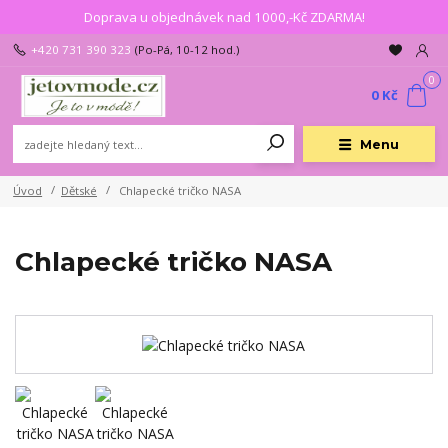
Doprava u objednávek nad 1000,-Kč ZDARMA!
+420 731 390 323
(Po-Pá, 10-12 hod.)
0
0 Kč
Menu
Úvod
Dětské
Chlapecké tričko NASA
Chlapecké tričko NASA