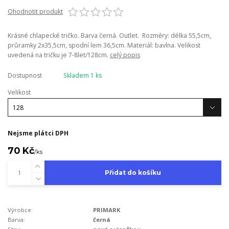
Ohodnotit produkt
Krásné chlapecké tričko. Barva černá. Outlet. Rozměry: délka 55,5cm,
průramky 2x35,5cm, spodní lem 36,5cm. Materiál: bavlna. Velikost
uvedená na tričku je 7-8let/128cm.
celý popis
Dostupnost
Skladem 1 ks
Velikost
Nejsme plátci DPH
70 Kč
/
ks
Přidat do košíku
Výrobce:
PRIMARK
Barva:
černá