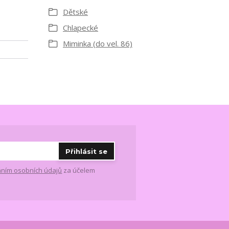
Dětské
Chlapecké
Miminka (do vel. 86)
Přihlásit se
ním osobních údajů
za účelem