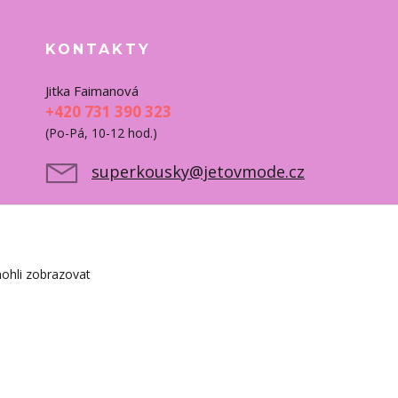
KONTAKTY
Jitka Faimanová
+420 731 390 323
(Po-Pá, 10-12 hod.)
superkousky@jetovmode.cz
ohli zobrazovat