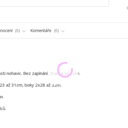
nocení
0
Komentáře
0
sti nohavic. Bez zapínání. Značka So Cute.
x23 až 31cm, boky 2x28 až 32m.
n.
ců.