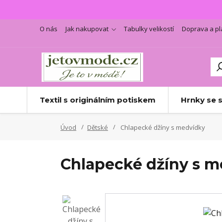
O nás
Jak nakupovat
Tabulky velikostí
Doprava a pl
Textil s originálním potiskem
Hrnky se 
Úvod
Dětské
Chlapecké džíny s medvídky
Chlapecké džíny s m