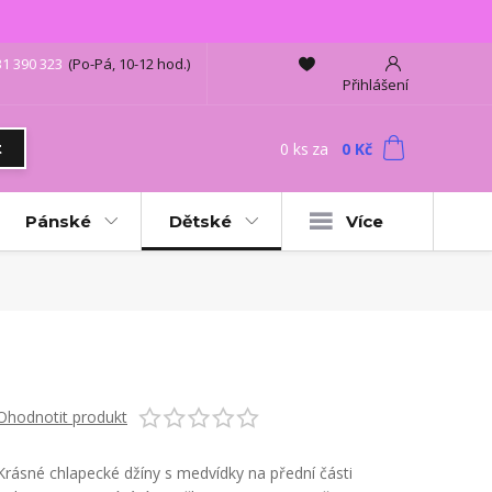
31 390 323
(Po-Pá, 10-12 hod.)
Přihlášení
0
ks
za
0 Kč
t
Pánské
Dětské
Více
Ohodnotit produkt
Krásné chlapecké džíny s medvídky na přední části