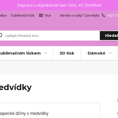
Doprava u objednávek nad 1000,-Kč ZDARMA!
atba
Sublimační tisk
Více
Nevíte si rady? Zavolejte.
+420 7
Hleda
sublimačním tiskem
3D tisk
Dámské
edvídky