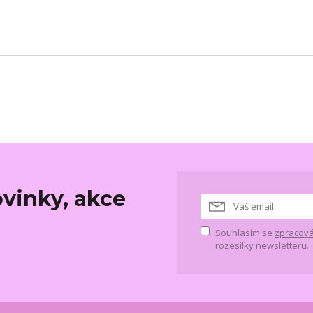
vinky, akce
Souhlasím se
zpracová
rozesílky newsletteru.