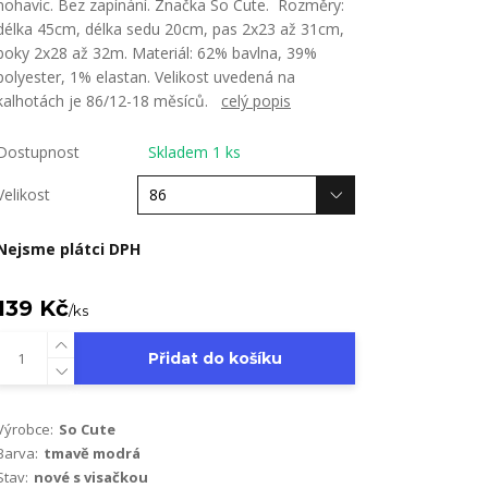
nohavic. Bez zapínání. Značka So Cute. Rozměry:
délka 45cm, délka sedu 20cm, pas 2x23 až 31cm,
boky 2x28 až 32m. Materiál: 62% bavlna, 39%
polyester, 1% elastan. Velikost uvedená na
kalhotách je 86/12-18 měsíců.
celý popis
Dostupnost
Skladem 1 ks
Velikost
Nejsme plátci DPH
139 Kč
/
ks
Přidat do košíku
Výrobce:
So Cute
Barva:
tmavě modrá
Stav:
nové s visačkou