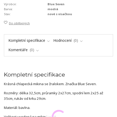
Výrobce:
Blue Seven
Barva:
modrá
Stav:
nové s visačkou
Do oblíbených
Kompletní specifikace
Hodnocení
0
Komentáře
0
Kompletní specifikace
Krásná chlapecká mikina se žralokem. Značka Blue Seven.
Rozměry: délka 32,5cm, průramky 2x27cm, spodní lem 2x25 až
35cm, rukáv od krku 29cm.
Materiál: bavlna.
Velikost uvedená na mikině je 68.