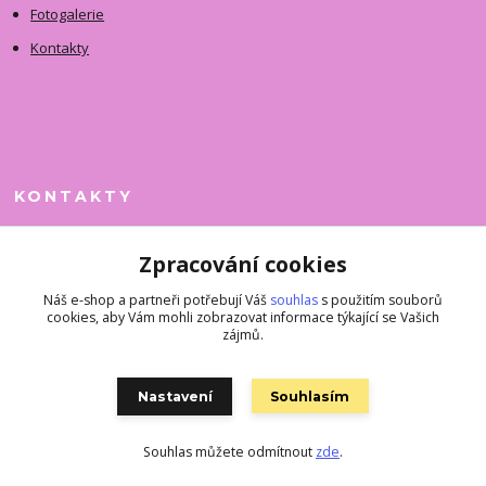
Fotogalerie
Kontakty
KONTAKTY
Jitka Faimanová
Zpracování cookies
+420 731 390 323
(Po-Pá, 10-12 hod.)
Náš e-shop a partneři potřebují Váš
souhlas
s použitím souborů
cookies, aby Vám mohli zobrazovat informace týkající se Vašich
superkousky@jetovmode.cz
zájmů.
Nastavení
Souhlasím
Souhlas můžete odmítnout
zde
.
Vytvořeno na
Eshop-rychle.cz