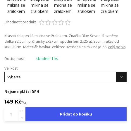
Ohodnotit produkt
Krásná chlapecká mikina se žralokem. Značka Blue Seven. Rozměry:
délka 32,5cm, průramky 2x27cm, spodní lem 2x25 až 35cm, rukáv od
krku 29cm. Materiál: bavlna. Velikost uvedená na mikině je 68.
celý popis
Dostupnost
skladem 1 ks
Velikost
Nejsme plátci DPH
149 Kč
/
ks
Přidat do košíku