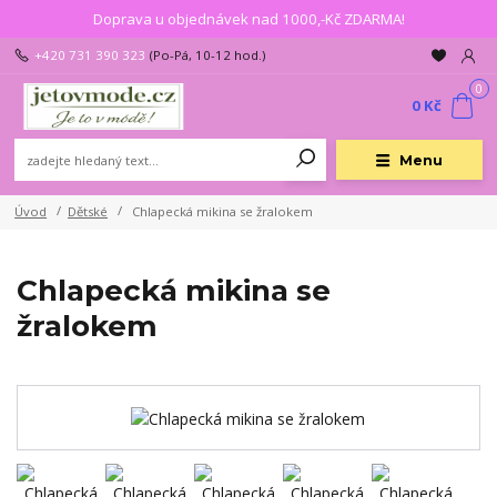
Doprava u objednávek nad 1000,-Kč ZDARMA!
+420 731 390 323
(Po-Pá, 10-12 hod.)
0
0 Kč
Menu
Úvod
Dětské
Chlapecká mikina se žralokem
Chlapecká mikina se
žralokem