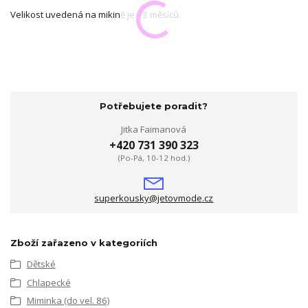
Velikost uvedená na mikině je 23 měsíců.
Potřebujete poradit?
Jitka Faimanová
+420 731 390 323
(Po-Pá, 10-12 hod.)
superkousky@jetovmode.cz
Zboží zařazeno v kategoriích
Dětské
Chlapecké
Miminka (do vel. 86)