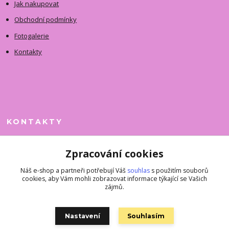
Jak nakupovat
Obchodní podmínky
Fotogalerie
Kontakty
KONTAKTY
Jitka Faimanová
Zpracování cookies
+420 731 390 323
(Po-Pá, 10-12 hod.)
Náš e-shop a partneři potřebují Váš
souhlas
s použitím souborů
cookies, aby Vám mohli zobrazovat informace týkající se Vašich
superkousky@jetovmode.cz
zájmů.
Nastavení
Souhlasím