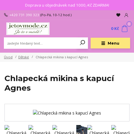
Doprava u objednávek nad 1000,-Kč ZDARMA!
+420 731 390 323
(Po-Pá, 10-12 hod.)
0
0 Kč
Menu
Úvod
Dětské
Chlapecká mikina s kapucí Agnes
Chlapecká mikina s kapucí
Agnes