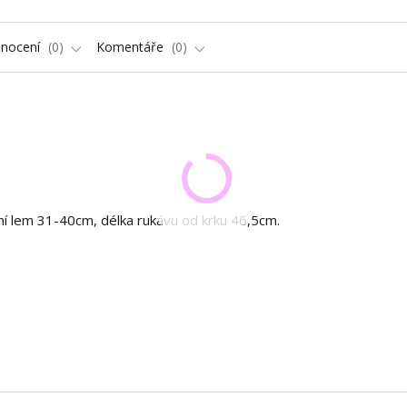
nocení
0
Komentáře
0
 lem 31-40cm, délka rukávu od krku 46,5cm.