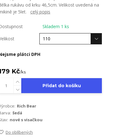
délka rukávu od krku 46,5cm. Velikost uvedená na
mikině je 5let.
celý popis
Dostupnost
Skladem 1 ks
Velikost
Nejsme plátci DPH
179 Kč
/
ks
Přidat do košíku
Výrobce:
Rich Bear
Barva:
šedá
Stav:
nové s visačkou
Do oblíbených