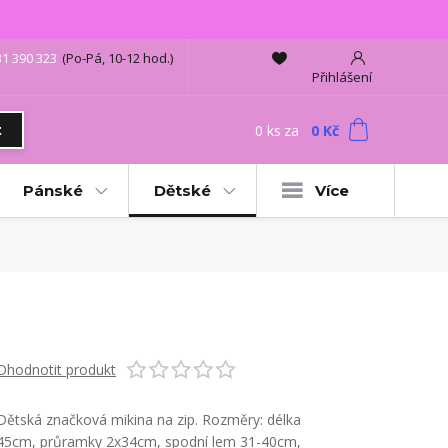
31 390 323
(Po-Pá, 10-12 hod.)
Přihlášení
0
ks
za
0 Kč
t
Pánské
Dětské
Více
Ohodnotit produkt
Dětská značková mikina na zip. Rozměry: délka
45cm, průramky 2x34cm, spodní lem 31-40cm,