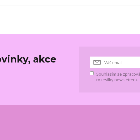
vinky, akce
Souhlasím se
zpracová
rozesílky newsletteru.