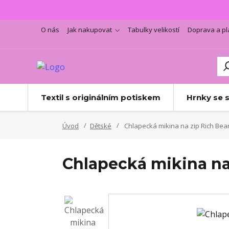
O nás
Jak nakupovat
Tabulky velikostí
Doprava a pl
Textil s originálním potiskem
Hrnky se 
Úvod
Dětské
Chlapecká mikina na zip Rich Bea
Chlapecká mikina na