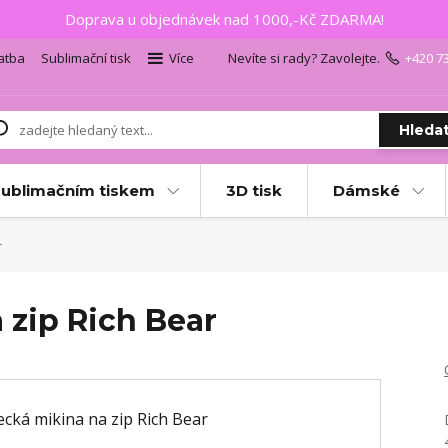
Doprava u objednávek nad 1000,-Kč ZDARMA!
atba
Sublimační tisk
Více
Nevíte si rady? Zavolejte.
+420 7
Hleda
sublimačním tiskem
3D tisk
Dámské
r
 zip Rich Bear