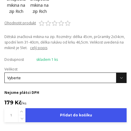
Ohodnotit produkt
Dětská značková mikina na zip. Rozměry: délka 45cm, průramky 2x34cm,
spodní lem 31-40cm, délka rukávu od krku 46,5cm. Velikost uvedená na
mikině je 5let.
celý popis
Dostupnost
skladem 1 ks
Velikost
Nejsme plátci DPH
179 Kč
/
ks
Přidat do košíku