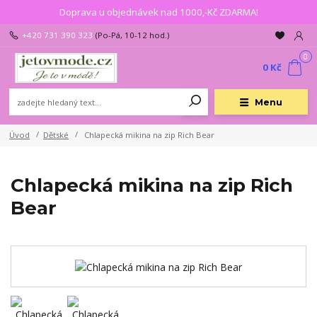
Doprava u objednávek nad 1000,-Kč ZDARMA!
+420 731 390 323
(Po-Pá, 10-12 hod.)
0
0 Kč
Menu
Úvod
Dětské
Chlapecká mikina na zip Rich Bear
Chlapecká mikina na zip Rich
Bear