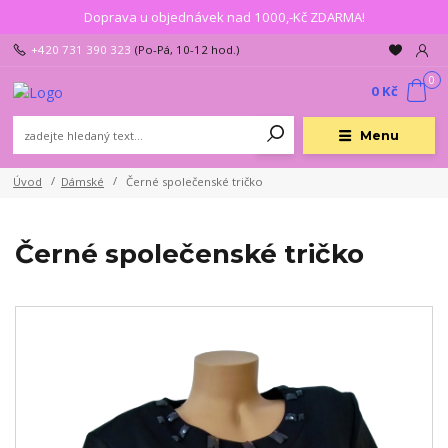
Doprava u objednávek nad 1000,-Kč ZDARMA!
+420 731 390 323
(Po-Pá, 10-12 hod.)
0
0 Kč
Menu
Úvod
Dámské
Černé společenské tričko
Černé společenské tričko