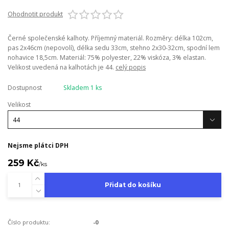
Ohodnotit produkt
Černé společenské kalhoty. Příjemný materiál. Rozměry: délka 102cm,
pas 2x46cm (nepovolí), délka sedu 33cm, stehno 2x30-32cm, spodní lem
nohavice 18,5cm. Materiál: 75% polyester, 22% viskóza, 3% elastan.
Velikost uvedená na kalhotách je 44.
celý popis
Dostupnost
Skladem 1 ks
Velikost
Nejsme plátci DPH
259 Kč
/
ks
Přidat do košíku
Číslo produktu:
-0