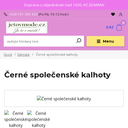
Doprava u objednávek nad 1000,-Kč ZDARMA!
+420 731 390 323
(Po-Pá, 10-12 hod.)
0
0 Kč
Menu
Úvod
Dámské
Černé společenské kalhoty
Černé společenské kalhoty