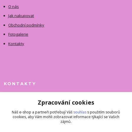
O nás
Jak nakupovat
Obchodní podmínky
Fotogalerie
Kontakty
KONTAKTY
Jitka Faimanová
Zpracování cookies
+420 731 390 323
(Po-Pá, 10-12 hod.)
Náš e-shop a partneři potřebují Váš
souhlas
s použitím souborů
cookies, aby Vám mohli zobrazovat informace týkající se Vašich
superkousky@jetovmode.cz
zájmů.