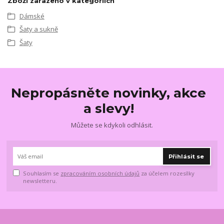
Zboží zařazeno v kategoriích
Dámské
Šaty a sukně
Šaty
Nepropásněte novinky, akce
a slevy!
Můžete se kdykoli odhlásit.
Přihlásit se
Souhlasím se
zpracováním osobních údajů
za účelem rozesílky
newsletteru.