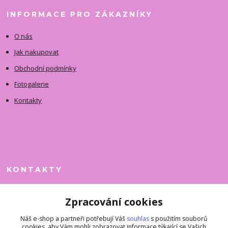
INFORMACE PRO ZÁKAZNÍKY
O nás
Jak nakupovat
Obchodní podmínky
Fotogalerie
Kontakty
KONTAKTY
Jitka Faimanová
Zpracování cookies
+420 731 390 323
(Po-Pá, 10-12 hod.)
Náš e-shop a partneři potřebují Váš
souhlas
s použitím souborů
cookies, aby Vám mohli zobrazovat informace týkající se Vašich