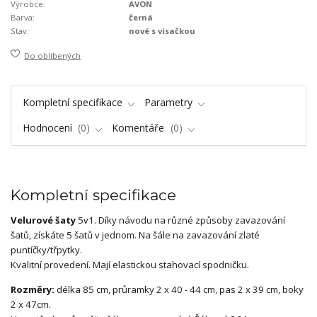
Výrobce:
AVON
Barva:
černá
Stav:
nové s visačkou
Do oblíbených
Kompletní specifikace
Parametry
Hodnocení
0
Komentáře
0
Kompletní specifikace
Velurové šaty
5v1. Díky návodu na různé způsoby zavazování
šatů, získáte 5 šatů v jednom. Na šále na zavazování zlaté
puntíčky/třpytky.
Kvalitní provedení. Mají elastickou stahovací spodničku.
Rozměry:
délka 85 cm, průramky 2 x 40 - 44 cm, pas 2 x 39 cm, boky
2 x 47cm.