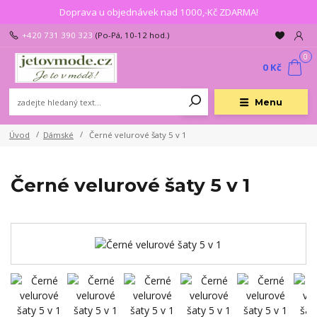
Doprava u objednávek nad 1000,-Kč ZDARMA!
+420 731 390 323
(Po-Pá, 10-12 hod.)
0
0 Kč
Menu
Úvod
Dámské
Černé velurové šaty 5 v 1
Černé velurové šaty 5 v 1