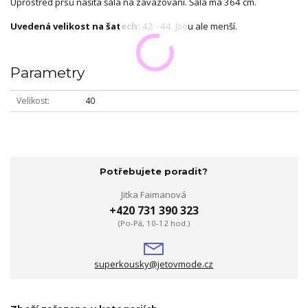
Uprostřed prsů našita šála na zavazování. Šála má 364 cm.
Uvedená velikost na šatech:
42 - 44. Jsou ale menší.
Parametry
Velikost
40
Potřebujete poradit?
Jitka Faimanová
+420 731 390 323
(Po-Pá, 10-12 hod.)
superkousky@jetovmode.cz