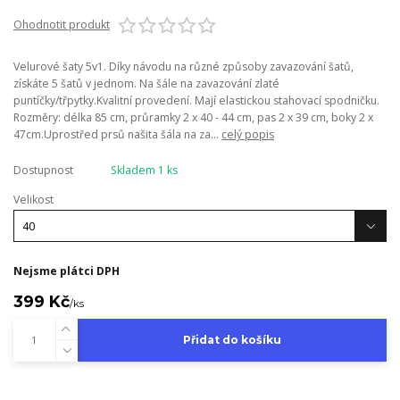
Ohodnotit produkt
Velurové šaty 5v1. Díky návodu na různé způsoby zavazování šatů,
získáte 5 šatů v jednom. Na šále na zavazování zlaté
puntíčky/třpytky.Kvalitní provedení. Mají elastickou stahovací spodničku.
Rozměry: délka 85 cm, průramky 2 x 40 - 44 cm, pas 2 x 39 cm, boky 2 x
47cm.Uprostřed prsů našita šála na za...
celý popis
Dostupnost
Skladem 1 ks
Velikost
Nejsme plátci DPH
399 Kč
/
ks
Přidat do košíku