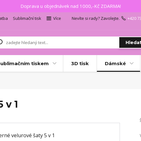
Doprava u objednávek nad 1000,-Kč ZDARMA!
atba
Sublimační tisk
Více
Nevíte si rady? Zavolejte.
+420 7
Hleda
sublimačním tiskem
3D tisk
Dámské
 v 1