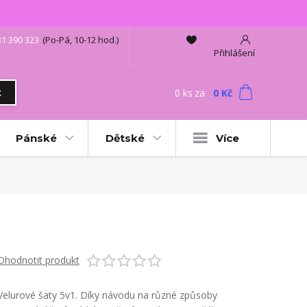
31 390 323
(Po-Pá, 10-12 hod.)
Přihlášení
0
ks
za
0 Kč
t
Pánské
Dětské
Více
Ohodnotit produkt
Velurové šaty 5v1. Díky návodu na různé způsoby