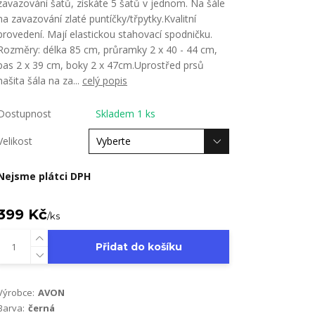
zavazování šatů, získáte 5 šatů v jednom. Na šále
na zavazování zlaté puntíčky/třpytky.Kvalitní
provedení. Mají elastickou stahovací spodničku.
Rozměry: délka 85 cm, průramky 2 x 40 - 44 cm,
pas 2 x 39 cm, boky 2 x 47cm.Uprostřed prsů
našita šála na za...
celý popis
Dostupnost
Skladem 1 ks
Velikost
Nejsme plátci DPH
399 Kč
/
ks
Přidat do košíku
Výrobce:
AVON
Barva:
černá