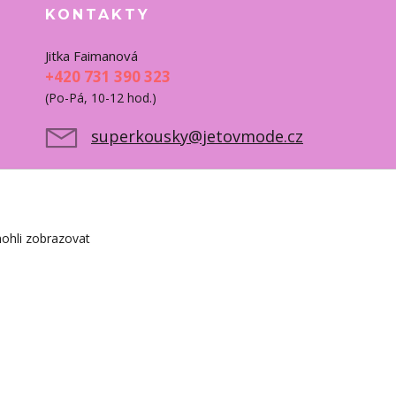
KONTAKTY
Jitka Faimanová
+420 731 390 323
(Po-Pá, 10-12 hod.)
superkousky@jetovmode.cz
ohli zobrazovat