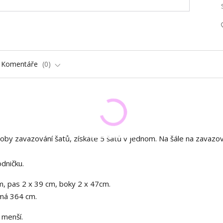
Komentáře
0
by zavazování šatů, získáte 5 šatů v jednom. Na šále na zavazov
odničku.
m, pas 2 x 39 cm, boky 2 x 47cm.
 má 364 cm.
e menší.