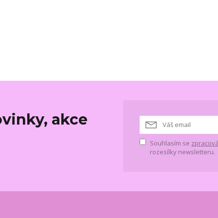
vinky, akce
Souhlasím se
zpracová
rozesílky newsletteru.