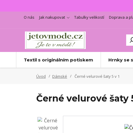
O nás
Jak nakupovat
Tabulky velikostí
Doprava a pl
Textil s originálním potiskem
Hrnky se 
Úvod
Dámské
Černé velurové šaty 5 v 1
Černé velurové šaty 5