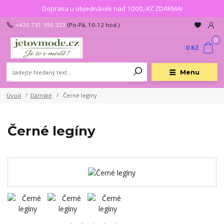
Doprava u objednávek nad 1000,-Kč ZDARMA!
+420 731 390 323
(Po-Pá, 10-12 hod.)
0
0 Kč
Menu
Úvod
Dámské
Černé legíny
Černé legíny