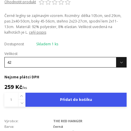
Ohodnotit produkt
Černé legíny se zajímavým vzorem. Rozměry: délka 105cm, sed 29cm,
pas 2x40-50cm, boky 45-56cm, stehno 2x23-27cm, spodní lem 2x11-
13cm. Materiál: 92% polyester, 8% elastan. Velikost uvedená na
kalhotách je L.
celý popis
Dostupnost
Skladem 1 ks
Velikost
Nejsme plátci DPH
259 Kč
/
ks
Přidat do košíku
Výrobce:
THE RED HANGER
Barva:
černá