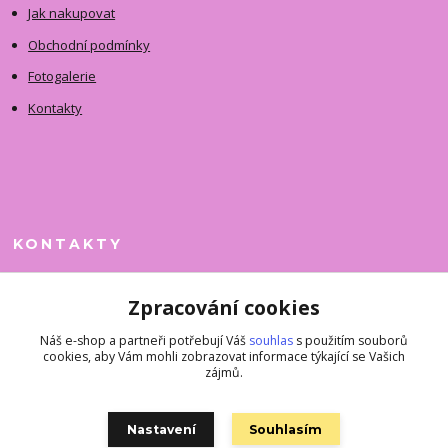
Jak nakupovat
Obchodní podmínky
Fotogalerie
Kontakty
KONTAKTY
Jitka Faimanová
Zpracování cookies
+420 731 390 323
(Po-Pá, 10-12 hod.)
Náš e-shop a partneři potřebují Váš
souhlas
s použitím souborů
cookies, aby Vám mohli zobrazovat informace týkající se Vašich
superkousky@jetovmode.cz
zájmů.
Nastavení
Souhlasím