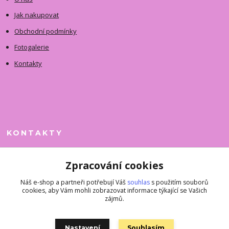
Jak nakupovat
Obchodní podmínky
Fotogalerie
Kontakty
KONTAKTY
Jitka Faimanová
Zpracování cookies
+420 731 390 323
(Po-Pá, 10-12 hod.)
Náš e-shop a partneři potřebují Váš
souhlas
s použitím souborů
cookies, aby Vám mohli zobrazovat informace týkající se Vašich
superkousky@jetovmode.cz
zájmů.
Nastavení
Souhlasím