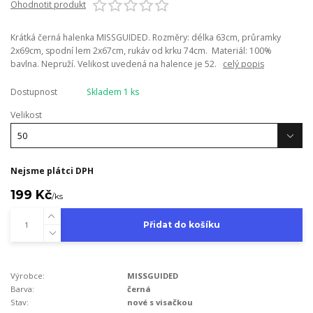
Ohodnotit produkt
Krátká černá halenka MISSGUIDED. Rozměry: délka 63cm, průramky
2x69cm, spodní lem 2x67cm, rukáv od krku 74cm. Materiál: 100%
bavlna. Nepruží. Velikost uvedená na halence je 52.
celý popis
Dostupnost
Skladem 1 ks
Velikost
Nejsme plátci DPH
199 Kč
/
ks
Přidat do košíku
Výrobce:
MISSGUIDED
Barva:
černá
Stav:
nové s visačkou