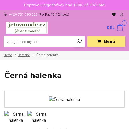
Doprava u objednávek nad 1000,-Kč ZDARMA!
+420 731 390 323
(Po-Pá, 10-12 hod.)
0
0 Kč
Menu
Úvod
Dámské
Černá halenka
Černá halenka