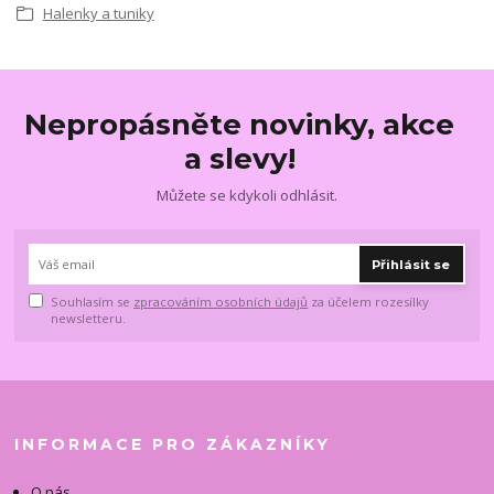
Halenky a tuniky
Nepropásněte novinky, akce
a slevy!
Můžete se kdykoli odhlásit.
Přihlásit se
Souhlasím se
zpracováním osobních údajů
za účelem rozesílky
newsletteru.
INFORMACE PRO ZÁKAZNÍKY
O nás