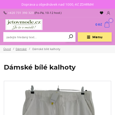
Doprava u objednávek nad 1000,-Kč ZDARMA!
+420 731 390 323
(Po-Pá, 10-12 hod.)
0
0 Kč
Menu
Úvod
Dámské
Dámské bílé kalhoty
Dámské bílé kalhoty