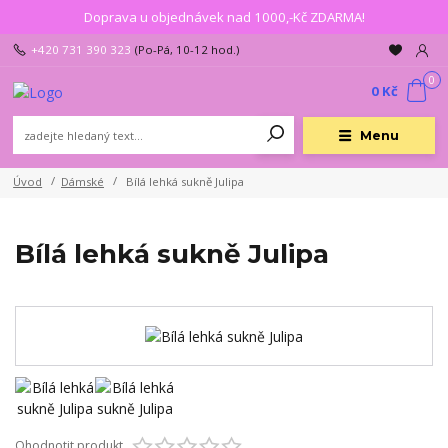
Doprava u objednávek nad 1000,-Kč ZDARMA!
+420 731 390 323
(Po-Pá, 10-12 hod.)
0
0 Kč
Menu
Úvod
Dámské
Bílá lehká sukně Julipa
Bílá lehká sukně Julipa
Ohodnotit produkt