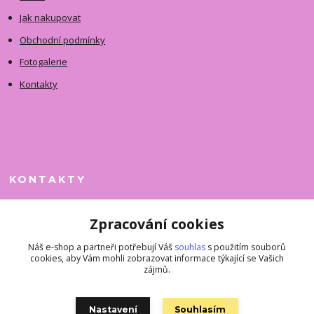
Jak nakupovat
Obchodní podmínky
Fotogalerie
Kontakty
KONTAKTY
Jitka Faimanová
Zpracování cookies
+420 731 390 323
(Po-Pá, 10-12 hod.)
Náš e-shop a partneři potřebují Váš
souhlas
s použitím souborů
cookies, aby Vám mohli zobrazovat informace týkající se Vašich
superkousky@jetovmode.cz
zájmů.
Nastavení
Souhlasím