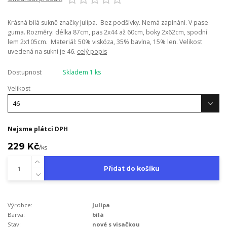
Krásná bílá sukně značky Julipa. Bez podšívky. Nemá zapínání. V pase
guma. Rozměry: délka 87cm, pas 2x44 až 60cm, boky 2x62cm, spodní
lem 2x105cm. Materiál: 50% viskóza, 35% bavlna, 15% len. Velikost
uvedená na sukni je 46.
celý popis
Dostupnost
Skladem 1 ks
Velikost
Nejsme plátci DPH
229 Kč
/
ks
Přidat do košíku
Výrobce:
Julipa
Barva:
bílá
Stav:
nové s visačkou