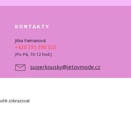
KONTAKTY
Jitka Faimanová
+420 731 390 323
(Po-Pá, 10-12 hod.)
superkousky@jetovmode.cz
ohli zobrazovat