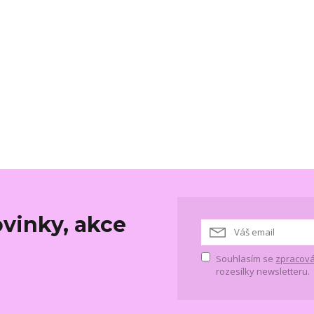
vinky, akce
Souhlasím se
zpracová
rozesílky newsletteru.