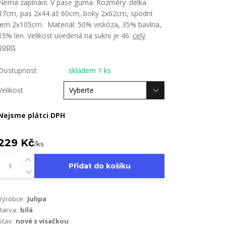
Nemá zapínání. V pase guma. Rozměry: délka
87cm, pas 2x44 až 60cm, boky 2x62cm, spodní
lem 2x105cm. Materiál: 50% viskóza, 35% bavlna,
15% len. Velikost uvedená na sukni je 46.
celý
popis
Dostupnost
skladem 1 ks
Velikost
Nejsme plátci DPH
229 Kč
/
ks
Přidat do košíku
Výrobce:
Julipa
Barva:
bílá
Stav:
nové s visačkou