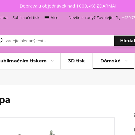
Doprava u objednávek nad 1000,-Kč ZDARMA!
atba
Sublimační tisk
Více
Nevíte si rady? Zavolejte.
+420 7
Hleda
sublimačním tiskem
3D tisk
Dámské
ipa