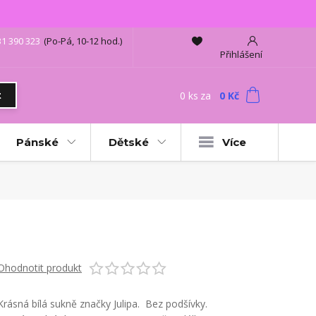
31 390 323
(Po-Pá, 10-12 hod.)
Přihlášení
0
ks
za
0 Kč
t
Pánské
Dětské
Více
Ohodnotit produkt
Krásná bílá sukně značky Julipa. Bez podšívky.