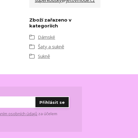
Zboží zařazeno v
kategoriích
Dámské
Šaty a sukně
Sukně
Přihlásit se
ním osobních údajů
za účelem