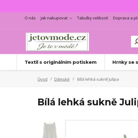
O nás
Jak nakupovat
Tabulky velikostí
Doprava a pl
Textil s originálním potiskem
Hrnky se 
Úvod
Dámské
Bílá lehká sukně Julipa
Bílá lehká sukně Jul